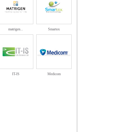
matrigen...
Smartox
IT-IS
Medicom