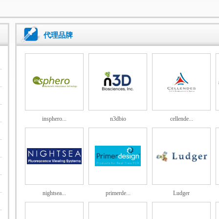
代理品牌
insphero...
n3dbio
cellende...
nightsea...
primerde...
Ludger