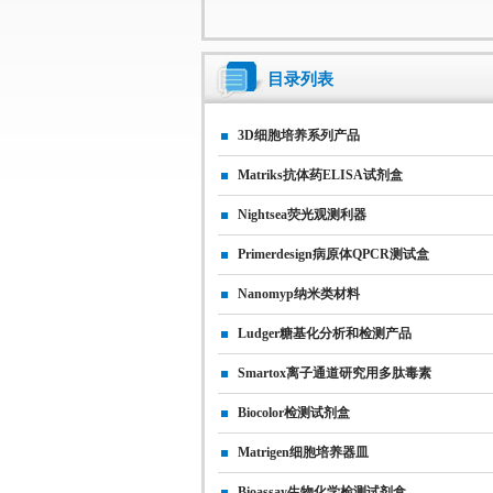
目录列表
3D细胞培养系列产品
Matriks抗体药ELISA试剂盒
Nightsea荧光观测利器
Primerdesign病原体qPCR测试盒
Nanomyp纳米类材料
Ludger糖基化分析和检测产品
Smartox离子通道研究用多肽毒素
Biocolor检测试剂盒
Matrigen细胞培养器皿
Bioassay生物化学检测试剂盒