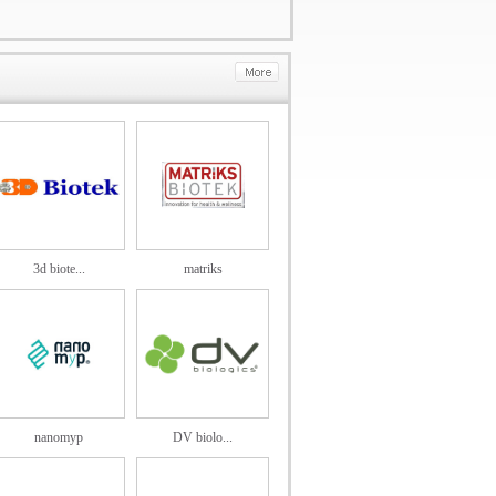
3d biote...
matriks
nanomyp
DV biolo...