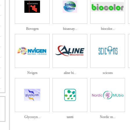
Bovogen
bioassay...
biocolor...
Nvigen
aline bi...
scicons
Glycosyn...
tantti
Nordic m...