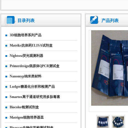
目录列表
产品列表
3D细胞培养系列产品
Matriks抗体药ELISA试剂盒
Nightsea荧光观测利器
Primerdesign病原体qPCR测试盒
Nanomyp纳米类材料
Ludger糖基化分析和检测产品
Smartox离子通道研究用多肽毒素
Biocolor检测试剂盒
Matrigen细胞培养器皿
Bioassay生物化学检测试剂盒