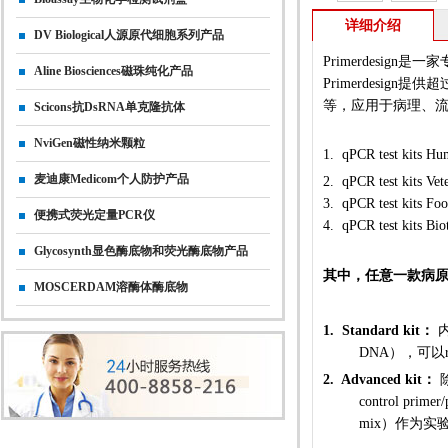
详细介绍
DV Biological人源原代细胞系列产品
Primerdesig
Aline Biosciences磁珠纯化产品
Primerdesign
等，应用于病理、
Scicons抗dsRNA单克隆抗体
NviGen磁性纳米颗粒
1.
qPCR test kit
麦迪康Medicom个人防护产品
2.
qPCR
test kits Ve
3.
qPCR
test kit
便携式荧光定量PCR仪
4.
qPCR test kit
Glycosynth显色酶底物和荧光酶底物产品
其中，任意一款病原菌
MOSCERDAM溶酶体酶底物
1. Standard kit：
内
DNA），可以r
2. Advanced kit：
除
control pri
mix）作为