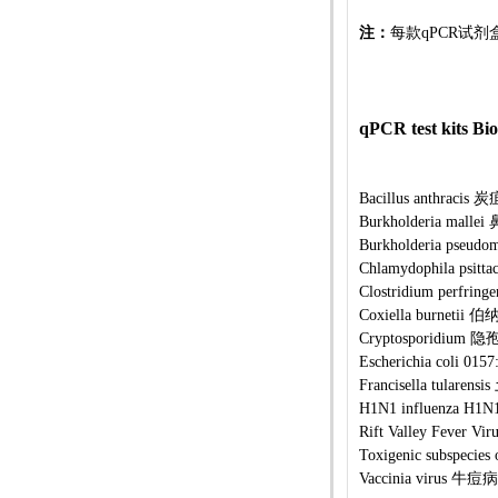
注：
每款qPCR试剂
qPCR test kits Bi
Bacillus anthracis
炭
Burkholderia mallei
Burkholderia pseudom
Chlamydophila psitta
Clostridium perfringe
Coxiella burnetii
伯
Cryptosporidium
隐
Escherichia coli 015
Francisella tularensis
H1N1 influenza H1N
Rift Valley Fever Vir
Toxigenic subspecies 
Vaccinia virus
牛痘病